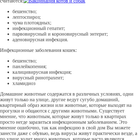
считаются:
бешенство;
лептоспироз;
чума плoтoядныx;
инфекционный гепатит;
парвовирусный и короновирусный энтерит;
аденовирусная инфекция.
Инфекционные заболевания кошек:
бешенство;
панлейкопения;
калицивирусная инфекция;
вирусный ринотрахеит;
хламидиоз
Домашние животные содержатся в различных условиях, одни
живут только на улице, другие ведут сугубо домашний,
квартирный образ жизни или животные, которые выходят на
прогулки и общаются с другими животными. Существует
мнение, что животным, которые живут только в квартирах
просто негде заразиться инфекционным заболеванием. Это
мнение ошибочно, так как инфекцию в свой дом Вы можете
занести даже с обувью, ведь вирусы живут практически везде, а
по улице ходит много животных, которые часто являются