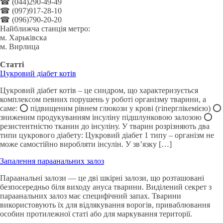
☎ (044)290-49-49
☎ (097)917-28-10
☎ (096)790-20-20
Найближча станція метро:
м. Харьківска
м. Вирлица
Статті
Цукровий діабет котів
Цукровий діабет котів – це синдром, що характеризується
комплексом певних порушень у роботі організму тварини, а
саме: ⭕️ підвищеним рівнем глюкози у крові (гіперглікемією) ⭕️
зниженим продукуванням інсуліну підшлунковою залозою ⭕️
резистентністю тканин до інсуліну. У тварин розрізняють два
типи цукрового діабету: Цукровий діабет 1 типу – організм не
може самостійно виробляти інсулін. У зв’язку […]
Запалення параанальних залоз
Параанальні залози — це дві шкірні залози, що розташовані
безпосередньо біля виходу ануса тварини. Виділений секрет з
параанальних залоз має специфічний запах. Тварини
використовують їх для відлякування ворогів, приваблювання
особин протилежної статі або для маркування території.