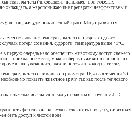
емпературы тела (лихорадкой), например, при тяжелых
нужно охлаждать, а жаропонижающие препараты неэффективны и
ему, легкие, желудочно-кишечный тракт. Могут развиться
мечается повышение температуры тела в пределах одного
 случаях потеря сознания, судороги, температура выше 40°С.
е в первую очередь надо обеспечить животному доступ свежего
тное в прохладное место, можно обернуть животное простыней
 кроме выше указанного, важно положить холод на голову.
ь температуру тела с помощью термометра. Нужно в течении 30
, необходимо показать животное врачу, так как после теплового
наки тяжелых осложнений могут появиться в течение 3 – 5
раничить физические нагрузки - сократить прогулку, отказаться
ен быть доступ к чистой воде.