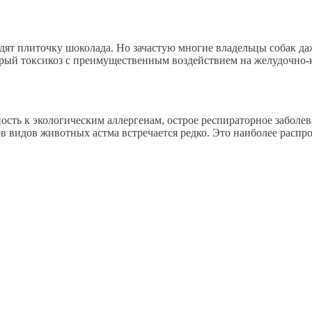
дят плиточку шоколада. Но зачастую многие владельцы собак да
рый токсикоз с преимущественным воздействием на желудочно-к
ность к экологическим аллергенам, острое респираторное забол
дов видов животных астма встречается редко. Это наиболее рас