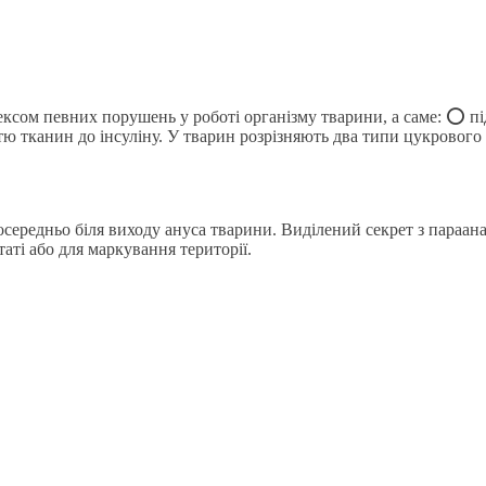
ексом певних порушень у роботі організму тварини, а саме: ⭕️ п
 тканин до інсуліну. У тварин розрізняють два типи цукрового д
посередньо біля виходу ануса тварини. Виділений секрет з параа
аті або для маркування території.