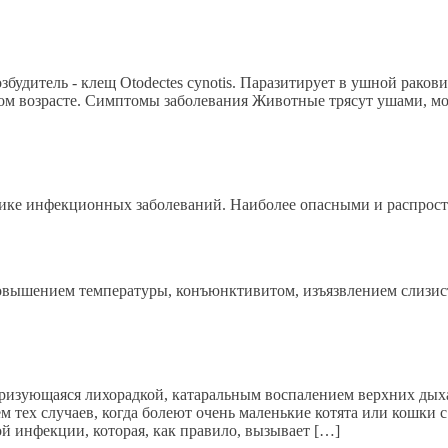
удитель - клещ Otodectes cynotis. Паразитирует в ушной раков
ом возрасте. Симптомы заболевания Животные трясут ушами, мот
тике инфекционных заболеваний. Наиболее опасными и распрос
вышением температуры, конъюнктивитом, изъязвлением слизист
еризующаяся лихорадкой, катаральным воспалением верхних дых
м тех случаев, когда болеют очень маленькие котята или кошки 
ой инфекции, которая, как правило, вызывает […]