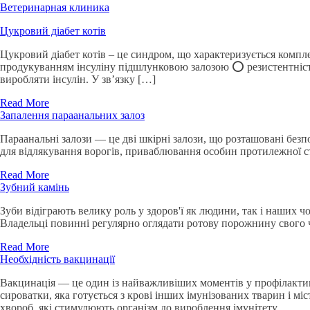
Ветеринарная клиника
Цукровий діабет котів
Цукровий діабет котів – це синдром, що характеризується компл
продукуванням інсуліну підшлунковою залозою ⭕️ резистентністю
виробляти інсулін. У зв’язку […]
Read More
Запалення параанальних залоз
Параанальні залози — це дві шкірні залози, що розташовані без
для відлякування ворогів, приваблювання особин протилежної ст
Read More
Зубний камінь
Зуби відіграють велику роль у здоров'ї як людини, так і наших 
Владельці повинні регулярно оглядати ротову порожнину свого чо
Read More
Необхідність вакцинації
Вакцинація — це один із найважливіших моментів у профілактиц
сироватки, яка готується з крові інших імунізованих тварин і м
хвороб, які стимулюють організм до вироблення імунітету.