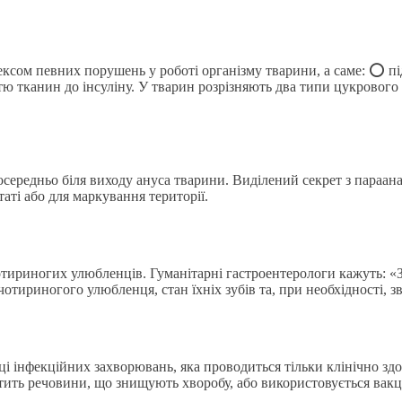
ексом певних порушень у роботі організму тварини, а саме: ⭕️ п
 тканин до інсуліну. У тварин розрізняють два типи цукрового д
посередньо біля виходу ануса тварини. Виділений секрет з параа
аті або для маркування території.
чотириногих улюбленців. Гуманітарні гастроентерологи кажуть: «
тириногого улюбленця, стан їхніх зубів та, при необхідності, зв
і інфекційних захворювань, яка проводиться тільки клінічно зд
істить речовини, що знищують хворобу, або використовується вак