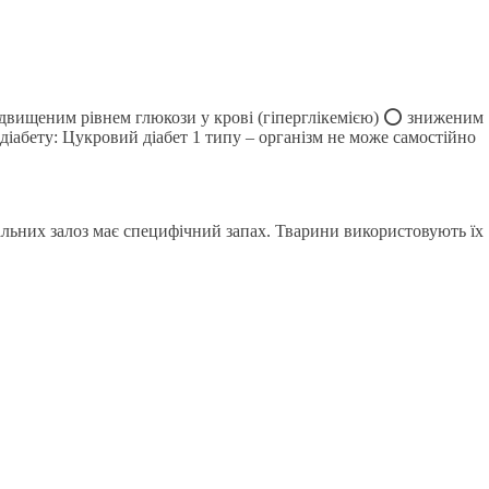
ідвищеним рівнем глюкози у крові (гіперглікемією) ⭕️ зниженим
іабету: Цукровий діабет 1 типу – організм не може самостійно
нальних залоз має специфічний запах. Тварини використовують їх