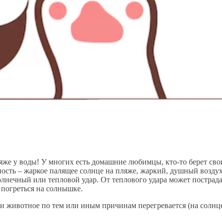
же у воды! У многих есть домашние любимцы, кто-то берет своих
ность – жаркое палящее солнце на пляже, жаркий, душный воздух
нечный или тепловой удар. От теплового удара может пострадат
 погреться на солнышке.
ли животное по тем или иным причинам перегревается (на солнце