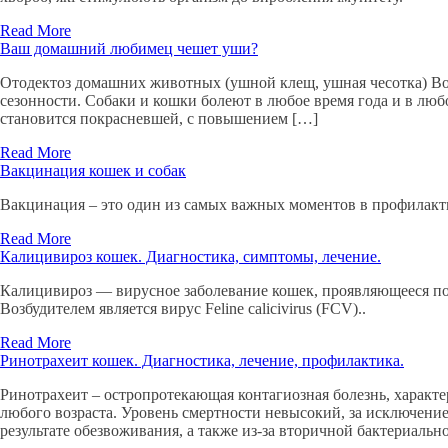
Read More
Ваш домашний любимец чешет уши?
Отодектоз домашних животных (ушной клещ, ушная чесотка) Возб
сезонности. Собаки и кошки болеют в любое время года и в люб
становится покрасневшей, с повышением […]
Read More
Вакцинация кошек и собак
Вакцинация – это один из самых важных моментов в профилак
Read More
Калицивироз кошек. Диагностика, симптомы, лечение.
Калицивироз — вирусное заболевание кошек, проявляющееся по
Возбудителем является вирус Feline calicivirus (FCV)..
Read More
Ринотрахеит кошек. Диагностика, лечение, профилактика.
Ринотрахеит – остропротекающая контагиозная болезнь, характ
любого возраста. Уровень смертности невысокий, за исключение
результате обезвоживания, а также из-за вторичной бактериальн