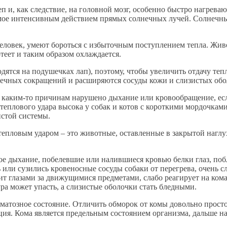
п и, как следствие, на головной мозг, особенно быстро нагрев
мое интенсивным действием прямых солнечных лучей. Солнечны
человек, умеют бороться с избыточным поступлением тепла. Жив
теет и таким образом охлаждается.
дятся на подушечках лап), поэтому, чтобы увеличить отдачу тепл
ечных сокращений и расширяются сосуды кожи и слизистых оболо
о каким-то причинам нарушено дыхание или кровообращение, если
ь теплового удара высока у собак и котов с короткими мордочка
истой системы.
епловым ударом – это животные, оставленные в закрытой наглу
ое дыхание, побелевшие или налившиеся кровью белки глаз, по
сь или сузились кровеносные сосуды собаки от перегрева, очень
ит глазами за движущимися предметами, слабо реагирует на кома
ра может упасть, а слизистые оболочки стать бледными.
матозное состояние. Отличить обморок от комы довольно просто:
кция. Кома является предельным состоянием организма, дальше на