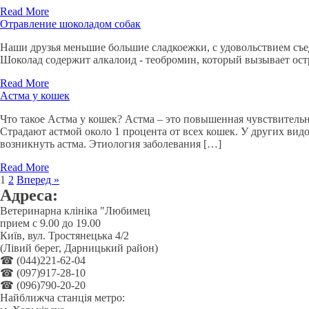
Read More
Отравление шоколадом собак
Наши друзья меньшие большие сладкоежки, с удовольствием съе
Шоколад содержит алкалоид - теобромин, который вызывает ост
Read More
Астма у кошек
Что такое Астма у кошек? Астма – это повышенная чувствитель
Страдают астмой около 1 процента от всех кошек. У других ви
возникнуть астма. Этиология заболевания […]
Read More
1
2
Вперед »
Адреса:
Ветеринарна клініка "Любимец
прием с 9.00 до 19.00
Київ, вул. Тростянецька 4/2
(Лівий берег, Дарницький район)
☎ (044)221-62-04
☎ (097)917-28-10
☎ (096)790-20-20
Найближча станція метро: