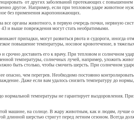
енцировать от других заболеваний протекающих с повышением т
ершенно другое. Например, если при тепловом ударе животное 
отное без применения жаропонижающих.
а все органы животного, в первую очередь почки, нервную сист
 43 и выше повреждения могут стать необратимыми.
зникают припадки, могут развиться рвота и судороги, иногда от
 резкое повышение температуры, носовое кровотечение, в тяжелых
 срочно доставить его к врачу. При тепловом и солнечном удар
шенной температуры, солнечных лучей, например, уложить живо
жно быть столько, чтобы смочить шерсть. При солнечном ударе
нее опасно, чем перегрев. Необходимо постоянно контролироват
охлаждение. Даже если вам удалось снизить температуру до нормы
о нормальной температуры не гарантирует выздоровления. Приз
ой машине, на солнце. В жару животным, как и людям, лучше ог
той длинной шерстью стригут перед летним сезоном. Всегда долж