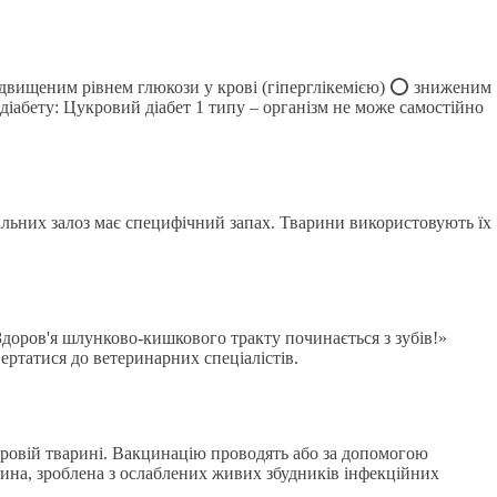
ідвищеним рівнем глюкози у крові (гіперглікемією) ⭕️ зниженим
іабету: Цукровий діабет 1 типу – організм не може самостійно
нальних залоз має специфічний запах. Тварини використовують їх
Здоров'я шлунково-кишкового тракту починається з зубів!»
ертатися до ветеринарних спеціалістів.
оровій тварині. Вакцинацію проводять або за допомогою
цина, зроблена з ослаблених живих збудників інфекційних