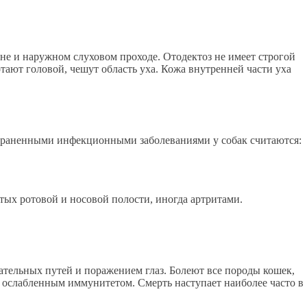
ине и наружном слуховом проходе. Отодектоз не имеет строгой
ают головой, чешут область уха. Кожа внутренней части уха
траненными инфекционными заболеваниями у собак считаются:
ых ротовой и носовой полости, иногда артритами.
ательных путей и поражением глаз. Болеют все породы кошек,
с ослабленным иммунитетом. Смерть наступает наиболее часто в