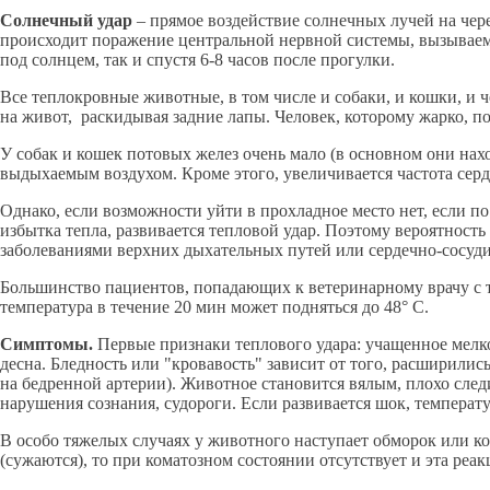
Солнечный удар
– прямое воздействие солнечных лучей на чере
происходит поражение центральной нервной системы, вызывае
под солнцем, так и спустя 6-8 часов после прогулки.
Все теплокровные животные, в том числе и собаки, и кошки, и 
на живот, раскидывая задние лапы. Человек, которому жарко, по
У собак и кошек потовых желез очень мало (в основном они нахо
выдыхаемым воздухом. Кроме этого, увеличивается частота серд
Однако, если возможности уйти в прохладное место нет, если п
избытка тепла, развивается тепловой удар. Поэтому вероятност
заболеваниями верхних дыхательных путей или сердечно-сосуд
Большинство пациентов, попадающих к ветеринарному врачу с т
температура в течение 20 мин может подняться до 48° С.
Симптомы.
Первые признаки теплового удара: учащенное мелк
десна. Бледность или "кровавость" зависит от того, расширили
на бедренной артерии). Животное становится вялым, плохо след
нарушения сознания, судороги. Если развивается шок, температу
В особо тяжелых случаях у животного наступает обморок или ко
(сужаются), то при коматозном состоянии отсутствует и эта реа