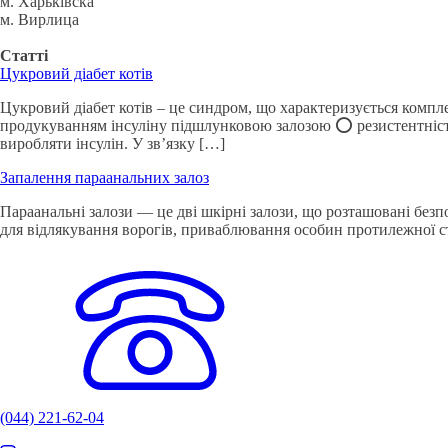
м. Харьківска
м. Вирлица
Статті
Цукровий діабет котів
Цукровий діабет котів – це синдром, що характеризується компл
продукуванням інсуліну підшлунковою залозою ⭕️ резистентністю
виробляти інсулін. У зв’язку […]
Запалення параанальних залоз
Параанальні залози — це дві шкірні залози, що розташовані без
для відлякування ворогів, приваблювання особин протилежної ст
(044) 221-62-04