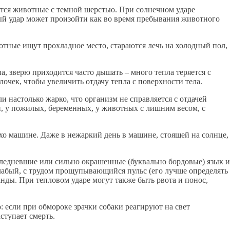
аются животные с темной шерстью. При солнечном ударе
й удар может произойти как во время пребывания животного
отные ищут прохладное место, стараются лечь на холодный пол,
а, зверю приходится часто дышать – много тепла теряется с
чек, чтобы увеличить отдачу тепла с поверхности тела.
 настолько жарко, что организм не справляется с отдачей
ми, у пожилых, беременных, у животных с лишним весом, с
хо машине. Даже в нежаркий день в машине, стоящей на солнце,
бледневшие или сильно окрашенные (буквально бордовые) язык и
 слабый, с трудом прощупывающийся пульс (его лучше определять
нды. При тепловом ударе могут также быть рвота и понос,
 если при обмороке зрачки собаки реагируют на свет
ступает смерть.