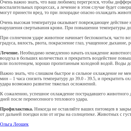
Очень важно знать, что ваш любимец перегрелся, чтобы диффер
воспалительных процессах, а лечение в этом случае будет сов
могут принести вред, то при лихорадке опасно охлаждать жив
Очень высокая температура оказывает повреждающее действие н
нарушения свертывания крови. При повышении температуры до
При солнечном ударе животное начинает беспокоиться, часто во
градуса, вялость, рвота, покраснение глаз, учащенное дыхание,
Лечение.
Необходимо немедленно начать охлаждение животного и
воздуха в больших количествах и прекратить воздействие повы
или полотенцем, хорошо пропитанным холодной водой. Воды дол
Важно знать, что слишком быстрое и сильное охлаждение не ме
мин – 1 часа снизить температуру до 39.0 - 39.5, и прекратить 
удара возможно развитие тяжелых осложнений.
К сожалению, успешное охлаждение пострадавшего животного д
дней после перенесенного теплового удара.
Профилактика.
Никогда не оставляйте ваших питомцев в закрыт
от дальней поездки или от игры на солнцепеке. Животных с гус
Ольга Леошек