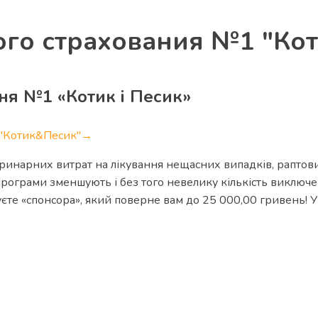
го страхования №1 "Ко
ня №1 «Котик і Песик»
я "Котик&Песик"→
нарних витрат на лікування нещасних випадків, раптових
 програми зменшують і без того невелику кількість виключе
єте «спонсора», який поверне вам до 25 000,00 гривень! У