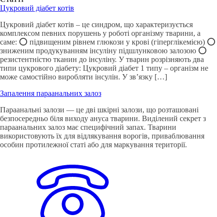
Цукровий діабет котів
Цукровий діабет котів – це синдром, що характеризується
комплексом певних порушень у роботі організму тварини, а
саме: ⭕️ підвищеним рівнем глюкози у крові (гіперглікемією) ⭕️
зниженим продукуванням інсуліну підшлунковою залозою ⭕️
резистентністю тканин до інсуліну. У тварин розрізняють два
типи цукрового діабету: Цукровий діабет 1 типу – організм не
може самостійно виробляти інсулін. У зв’язку […]
Запалення параанальних залоз
Параанальні залози — це дві шкірні залози, що розташовані
безпосередньо біля виходу ануса тварини. Виділений секрет з
параанальних залоз має специфічний запах. Тварини
використовують їх для відлякування ворогів, приваблювання
особин протилежної статі або для маркування території.