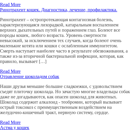
Read More
Ринотрахеит кошек. Диагностика, лечение, профилактика.
Ринотрахеит – остропротекающая контагиозная болезнь,
характеризующаяся лихорадкой, катаральным воспалением
верхних дыхательных путей и поражением глаз. Болеют все
породы кошек, любого возраста. Уровень смертности
невысокий, за исключением тех случаев, когда болеют очень
маленькие котята или кошки с ослабленным иммунитетом.
Смерть наступает наиболее часто в результате обезвоживания, а
также из-за вторичной бактериальной инфекции, которая, как
правило, вызывает […]
Read More
Отравление шоколадом собак
Наши друзья меньшие большие сладкоежки, с удовольствием
съедят плиточку шоколада. Но зачастую многие владельцы собак
даже не догадываются, как опасен шоколад для животных.
Шоколад содержит алкалоид - теобромин, который вызывает
острый токсикоз с преимущественным воздействием на
желудочно-кишечный тракт, нервную систему, сердце.
Read More
Астма у кошек