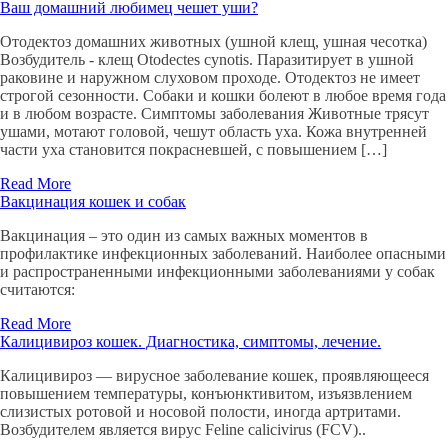
Ваш домашний любимец чешет уши?
Отодектоз домашних животных (ушной клещ, ушная чесотка)
Возбудитель - клещ Otodectes cynotis. Паразитирует в ушной
раковине и наружном слуховом проходе. Отодектоз не имеет
строгой сезонности. Собаки и кошки болеют в любое время года
и в любом возрасте. Симптомы заболевания Животные трясут
ушами, мотают головой, чешут область уха. Кожа внутренней
части уха становится покрасневшей, с повышением […]
Read More
Вакцинация кошек и собак
Вакцинация – это один из самых важных моментов в
профилактике инфекционных заболеваний. Наиболее опасными
и распространенными инфекционными заболеваниями у собак
считаются:
Read More
Калицивироз кошек. Диагностика, симптомы, лечение.
Калицивироз — вирусное заболевание кошек, проявляющееся
повышением температуры, конъюнктивитом, изъязвлением
слизистых ротовой и носовой полости, иногда артритами.
Возбудителем является вирус Feline calicivirus (FCV)..