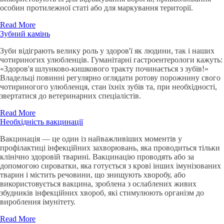
особин протилежної статі або для маркування території.
Read More
Зубний камінь
Зуби відіграють велику роль у здоров'ї як людини, так і наших
чотириногих улюбленців. Гуманітарні гастроентерологи кажуть:
«Здоров'я шлунково-кишкового тракту починається з зубів!»
Владельці повинні регулярно оглядати ротову порожнину свого
чотириногого улюбленця, стан їхніх зубів та, при необхідності,
звертатися до ветеринарних спеціалістів.
Read More
Необхідність вакцинації
Вакцинація — це один із найважливіших моментів у
профілактиці інфекційних захворювань, яка проводиться тільки
клінічно здоровій тварині. Вакцинацію проводять або за
допомогою сироватки, яка готується з крові інших імунізованих
тварин і містить речовини, що знищують хворобу, або
використовується вакцина, зроблена з ослаблених живих
збудників інфекційних хвороб, які стимулюють організм до
вироблення імунітету.
Read More