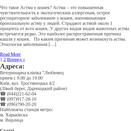
Что такое Астма у кошек? Астма – это повышенная
чувствительность к экологическим аллергенам, острое
респираторное заболевание у кошек, напоминающее
бронхиальную астму у людей. Страдают астмой около 1
процента от всех кошек. У других видов видов животных астма
встречается редко. Это наиболее распространенная причина
кашля у кошек. По каким причинам может возникнуть астма.
Этиология заболевания […]
Read More
1
2
Вперед »
Адреса:
Ветеринарна клініка "Любимец
прием с 9.00 до 19.00
Київ, вул. Тростянецька 4/2
(Лівий берег, Дарницький район)
☎ (044)221-62-04
☎ (097)917-28-10
☎ (096)790-20-20
Найближча станція метро:
м. Харьківска
м. Вирлица
Статті