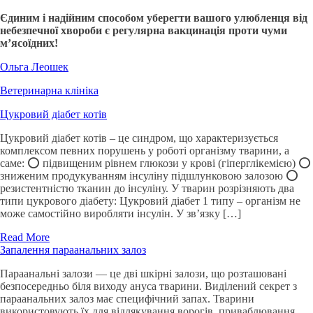
Єдиним і надійним способом уберегти вашого улюбленця від
небезпечної хвороби є регулярна вакцинація проти чуми
м’ясоїдних!
Ольга Леошек
Ветеринарна клініка
Цукровий діабет котів
Цукровий діабет котів – це синдром, що характеризується
комплексом певних порушень у роботі організму тварини, а
саме: ⭕️ підвищеним рівнем глюкози у крові (гіперглікемією) ⭕️
зниженим продукуванням інсуліну підшлунковою залозою ⭕️
резистентністю тканин до інсуліну. У тварин розрізняють два
типи цукрового діабету: Цукровий діабет 1 типу – організм не
може самостійно виробляти інсулін. У зв’язку […]
Read More
Запалення параанальних залоз
Параанальні залози — це дві шкірні залози, що розташовані
безпосередньо біля виходу ануса тварини. Виділений секрет з
параанальних залоз має специфічний запах. Тварини
використовують їх для відлякування ворогів, приваблювання