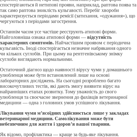
спостерігаються й нетипові прояви, наприклад, раптова поява та
так само раптова зниклість кульгавості. Перебіг хвороби
характеризується періодами ремісії (затихання, «одужання»), що
чергуються з періодами загострення.
Останнім часом усе частіше реєструють атипові форми.
Найголовніша ознака атипової форми —
відсутність
характерних симптомів.
Найчастішим проявом є періодична
кульгавість. Іноді спостерігається незначне набрякання одного
чи кількох суглобів. При цьому на рентгенівському знімку
суглоби виглядають нормальними.
Остаточний діагноз щодо наявності вірусу чуми у домашнього
улюбленця може бути встановлений лише на основі
лабораторних досліджень. На сьогодні розроблено багато
високочутливих тестів, які дають змогу виявити вірус на
найранніших етапах розвитку. Тому уважність до свого
улюбленця та своєчасне звернення до фахівців ветеринарної
медицини — одна з головних умов успішного лікування.
Лікування чуми м’ясоїдних здійснюється лише у закладах
ветеринарної медицини. Самолікування може бути
небезпечним для життя і здоров’я вашої тварини.
Як відомо, профілактика — краще за будь-яке лікування.