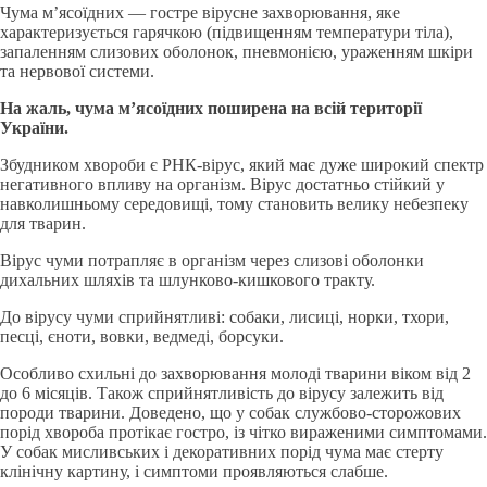
Чума м’ясоїдних — гостре вірусне захворювання, яке
характеризується гарячкою (підвищенням температури тіла),
запаленням слизових оболонок, пневмонією, ураженням шкіри
та нервової системи.
На жаль, чума м’ясоїдних поширена на всій території
України.
Збудником хвороби є РНК-вірус, який має дуже широкий спектр
негативного впливу на організм. Вірус достатньо стійкий у
навколишньому середовищі, тому становить велику небезпеку
для тварин.
Вірус чуми потрапляє в організм через слизові оболонки
дихальних шляхів та шлунково-кишкового тракту.
До вірусу чуми сприйнятливі: собаки, лисиці, норки, тхори,
песці, єноти, вовки, ведмеді, борсуки.
Особливо схильні до захворювання молоді тварини віком від 2
до 6 місяців. Також сприйнятливість до вірусу залежить від
породи тварини. Доведено, що у собак службово-сторожових
порід хвороба протікає гостро, із чітко вираженими симптомами.
У собак мисливських і декоративних порід чума має стерту
клінічну картину, і симптоми проявляються слабше.