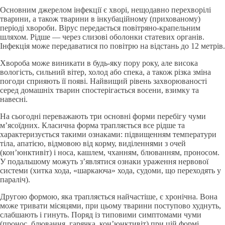
Основним джерелом інфекції є хворі, нещодавно перехворілі
тварини, а також тварини в інкубаційному (прихованому)
періоді хвороби. Вірус передається повітряно-крапельним
шляхом. Рідше — через слизові оболонки статевих органів.
Інфекція може передаватися по повітрю на відстань до 12 метрів.
Хвороба може виникати в будь-яку пору року, але висока
вологість, сильний вітер, холод або спека, а також різка зміна
погоди сприяють її появі. Найвищий рівень захворюваності
серед домашніх тварин спостерігається восени, взимку та
навесні.
На сьогодні переважають три основні форми перебігу чуми
м’ясоїдних. Класична форма трапляється все рідше та
характеризується такими ознаками: підвищенням температури
тіла, апатією, відмовою від корму, виділеннями з очей
(кон’юнктивіт) і носа, кашлем, чханням, блюванням, проносом.
У подальшому можуть з’являтися ознаки ураження нервової
системи (хитка хода, «шаркаюча» хода, судоми, що переходять у
параліч).
Другою формою, яка трапляється найчастіше, є хронічна. Вона
може тривати місяцями, при цьому тварини поступово худнуть,
слабшають і гинуть. Поряд із типовими симптомами чуми
(пронос, блювання, гарячка, кон’юнктивіт) при цій формі