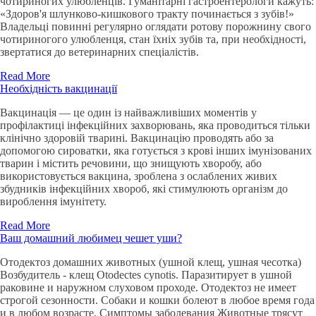
чотириногих улюбленців. Гуманітарні гастроентерологи кажуть:
«Здоров'я шлунково-кишкового тракту починається з зубів!»
Владельці повинні регулярно оглядати ротову порожнину свого
чотириногого улюбленця, стан їхніх зубів та, при необхідності,
звертатися до ветеринарних спеціалістів.
Read More
Необхідність вакцинації
Вакцинація — це один із найважливіших моментів у
профілактиці інфекційних захворювань, яка проводиться тільки
клінічно здоровій тварині. Вакцинацію проводять або за
допомогою сироватки, яка готується з крові інших імунізованих
тварин і містить речовини, що знищують хворобу, або
використовується вакцина, зроблена з ослаблених живих
збудників інфекційних хвороб, які стимулюють організм до
вироблення імунітету.
Read More
Ваш домашний любимец чешет уши?
Отодектоз домашних животных (ушной клещ, ушная чесотка)
Возбудитель - клещ Otodectes cynotis. Паразитирует в ушной
раковине и наружном слуховом проходе. Отодектоз не имеет
строгой сезонности. Собаки и кошки болеют в любое время года
и в любом возрасте. Симптомы заболевания Животные трясут