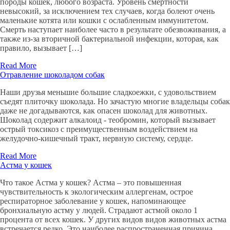
породы кошек, любого возраста. Уровень смертности
невысокий, за исключением тех случаев, когда болеют очень
маленькие котята или кошки с ослабленным иммунитетом.
Смерть наступает наиболее часто в результате обезвоживания, а
также из-за вторичной бактериальной инфекции, которая, как
правило, вызывает […]
Read More
Отравление шоколадом собак
Наши друзья меньшие большие сладкоежки, с удовольствием
съедят плиточку шоколада. Но зачастую многие владельцы собак
даже не догадываются, как опасен шоколад для животных.
Шоколад содержит алкалоид - теобромин, который вызывает
острый токсикоз с преимущественным воздействием на
желудочно-кишечный тракт, нервную систему, сердце.
Read More
Астма у кошек
Что такое Астма у кошек? Астма – это повышенная
чувствительность к экологическим аллергенам, острое
респираторное заболевание у кошек, напоминающее
бронхиальную астму у людей. Страдают астмой около 1
процента от всех кошек. У других видов видов животных астма
встречается редко. Это наиболее распространенная причина