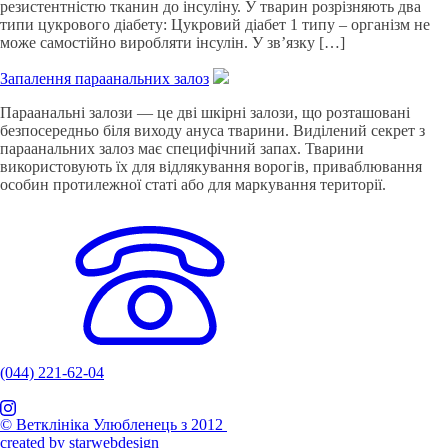
резистентністю тканин до інсуліну. У тварин розрізняють два
типи цукрового діабету: Цукровий діабет 1 типу – організм не
може самостійно виробляти інсулін. У зв’язку […]
Запалення параанальних залоз
Параанальні залози — це дві шкірні залози, що розташовані
безпосередньо біля виходу ануса тварини. Виділений секрет з
параанальних залоз має специфічний запах. Тварини
використовують їх для відлякування ворогів, приваблювання
особин протилежної статі або для маркування території.
(044) 221-62-04
© Ветклініка Улюбленець з 2012
created by starwebdesign