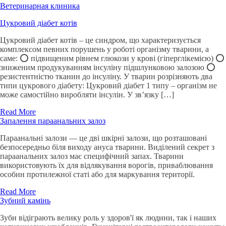
Ветеринарная клиника
Цукровий діабет котів
Цукровий діабет котів – це синдром, що характеризується
комплексом певних порушень у роботі організму тварини, а
саме: ⭕️ підвищеним рівнем глюкози у крові (гіперглікемією) ⭕️
зниженим продукуванням інсуліну підшлунковою залозою ⭕️
резистентністю тканин до інсуліну. У тварин розрізняють два
типи цукрового діабету: Цукровий діабет 1 типу – організм не
може самостійно виробляти інсулін. У зв’язку […]
Read More
Запалення параанальних залоз
Параанальні залози — це дві шкірні залози, що розташовані
безпосередньо біля виходу ануса тварини. Виділений секрет з
параанальних залоз має специфічний запах. Тварини
використовують їх для відлякування ворогів, приваблювання
особин протилежної статі або для маркування території.
Read More
Зубний камінь
Зуби відіграють велику роль у здоров'ї як людини, так і наших