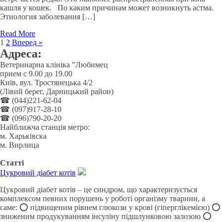
кашля у кошек. По каким причинам может возникнуть астма.
Этиология заболевания […]
Read More
1
2
Вперед »
Адреса:
Ветеринарна клініка "Любимец
прием с 9.00 до 19.00
Київ, вул. Тростянецька 4/2
(Лівий берег, Дарницький район)
☎ (044)221-62-04
☎ (097)917-28-10
☎ (096)790-20-20
Найближча станція метро:
м. Харьківска
м. Вирлица
Статті
Цукровий діабет котів
Цукровий діабет котів – це синдром, що характеризується
комплексом певних порушень у роботі організму тварини, а
саме: ⭕️ підвищеним рівнем глюкози у крові (гіперглікемією) ⭕️
зниженим продукуванням інсуліну підшлунковою залозою ⭕️