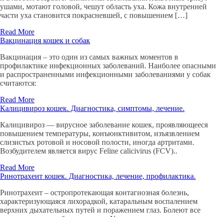
ушами, мотают головой, чешут область уха. Кожа внутренней
части уха становится покрасневшей, с повышением […]
Read More
Вакцинация кошек и собак
Вакцинация – это один из самых важных моментов в
профилактике инфекционных заболеваний. Наиболее опасными
и распространенными инфекционными заболеваниями у собак
считаются:
Read More
Калицивироз кошек. Диагностика, симптомы, лечение.
Калицивироз — вирусное заболевание кошек, проявляющееся
повышением температуры, конъюнктивитом, изъязвлением
слизистых ротовой и носовой полости, иногда артритами.
Возбудителем является вирус Feline calicivirus (FCV)..
Read More
Ринотрахеит кошек. Диагностика, лечение, профилактика.
Ринотрахеит – остропротекающая контагиозная болезнь,
характеризующаяся лихорадкой, катаральным воспалением
верхних дыхательных путей и поражением глаз. Болеют все